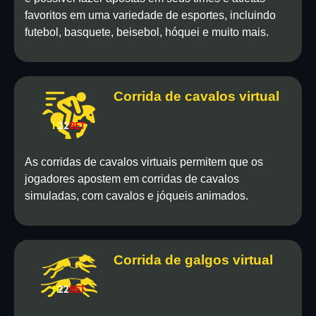
favoritos em uma variedade de esportes, incluindo
futebol, basquete, beisebol, hóquei e muito mais.
Corrida de cavalos virtual
As corridas de cavalos virtuais permitem que os
jogadores apostem em corridas de cavalos
simuladas, com cavalos e jóqueis animados.
Corrida de galgos virtual