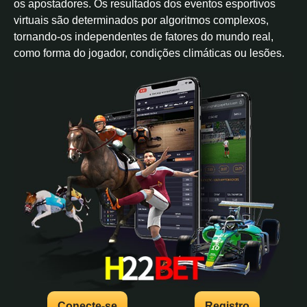
os apostadores. Os resultados dos eventos esportivos
virtuais são determinados por algoritmos complexos,
tornando-os independentes de fatores do mundo real,
como forma do jogador, condições climáticas ou lesões.
Conecte-se
Registro