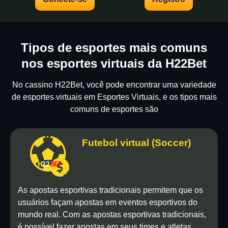
Tipos de esportes mais comuns
nos esportes virtuais da H22Bet
No cassino H22Bet, você pode encontrar uma variedade
de esportes virtuais em Esportes Virtuais, e os tipos mais
comuns de esportes são
Futebol virtual (Soccer)
As apostas esportivas tradicionais permitem que os
usuários façam apostas em eventos esportivos do
mundo real. Com as apostas esportivas tradicionais,
é possível fazer apostas em seus times e atletas