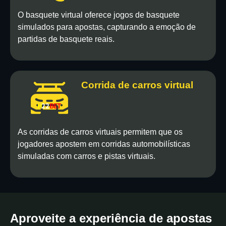
O basquete virtual oferece jogos de basquete
simulados para apostas, capturando a emoção de
partidas de basquete reais.
Corrida de carros virtual
As corridas de carros virtuais permitem que os
jogadores apostem em corridas automobilísticas
simuladas com carros e pistas virtuais.
Aproveite a experiência de apostas