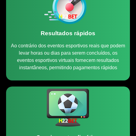
Resultados rápidos
Ao contrário dos eventos esportivos reais que podem
levar horas ou dias para serem concluídos, os
eventos esportivos virtuais fornecem resultados
instantâneos, permitindo pagamentos rápidos