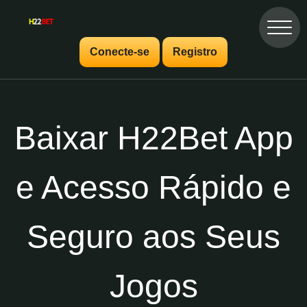
Conecte-se
Registro
Baixar H22Bet App
e Acesso Rápido e
Seguro aos Seus
Jogos