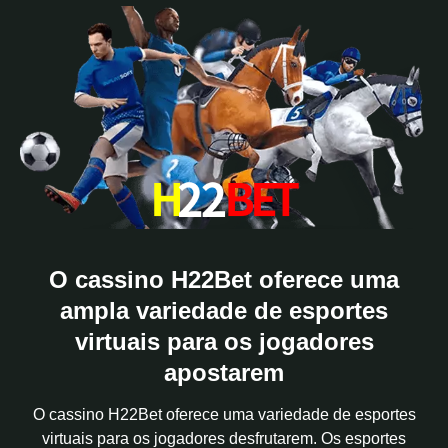
O cassino H22Bet oferece uma
ampla variedade de esportes
virtuais para os jogadores
apostarem
O cassino H22Bet oferece uma variedade de esportes
virtuais para os jogadores desfrutarem. Os esportes