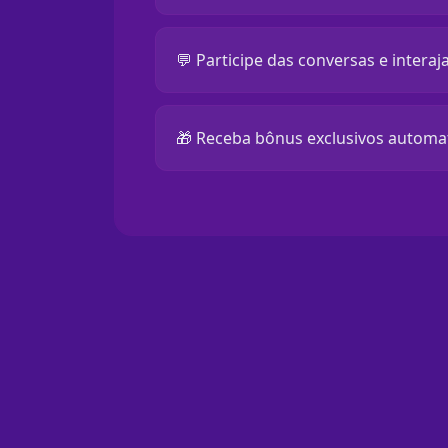
💬 Participe das conversas e interaj
🎁 Receba bônus exclusivos autom