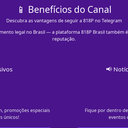
📱 Benefícios do Canal
Descubra as vantagens de seguir a 818P no Telegram
imento legal no Brasil — a plataforma 818P Brasil também
reputação.
sivos
📢 Notí
m, promoções especiais
Fique por dentro d
s únicos!
eventos 