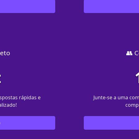
reto
👥 
t
espostas rápidas e
Junte-se a uma com
lizado!
compa
e