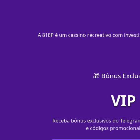
A 818P é um cassino recreativo com invest
🎁 Bônus Exclu
VIP
Receba bônus exclusivos do Telegra
e códigos promocionai