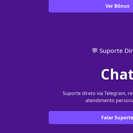
Ver Bônus
💬 Suporte Di
Cha
Suporte direto via Telegram, r
atendimento persona
Falar Suport