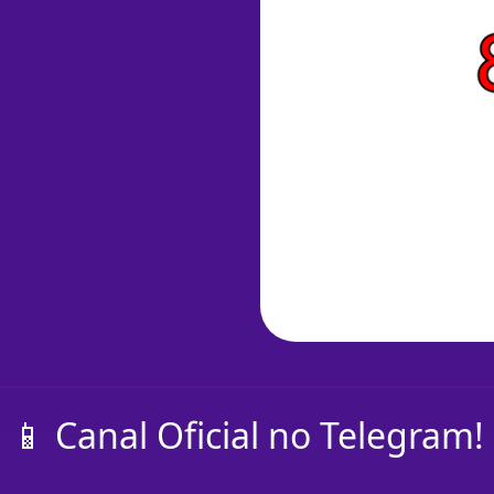
📱 Canal Oficial no Telegram!