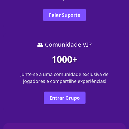
Falar Suporte
👥 Comunidade VIP
1000+
Junte-se a uma comunidade exclusiva de
jogadores e compartilhe experiências!
Entrar Grupo