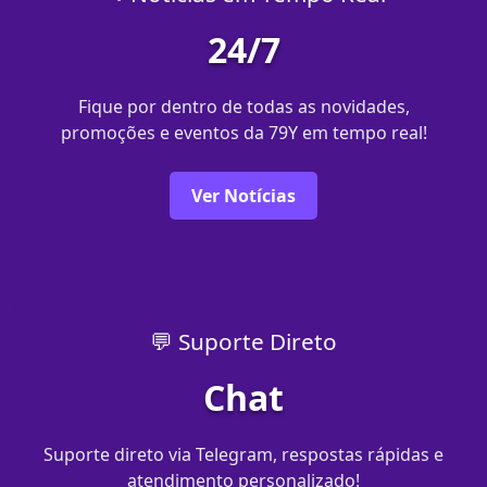
24/7
Fique por dentro de todas as novidades,
promoções e eventos da 79Y em tempo real!
Ver Notícias
💬 Suporte Direto
Chat
Suporte direto via Telegram, respostas rápidas e
atendimento personalizado!