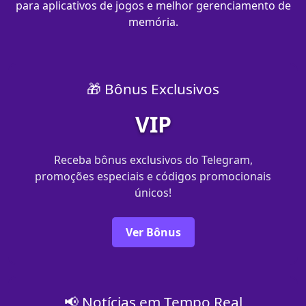
para aplicativos de jogos e melhor gerenciamento de
memória.
🎁 Bônus Exclusivos
VIP
Receba bônus exclusivos do Telegram,
promoções especiais e códigos promocionais
únicos!
Ver Bônus
📢 Notícias em Tempo Real