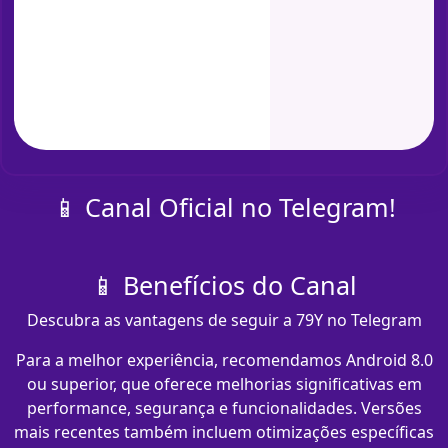
📱 Canal Oficial no Telegram!
📱 Benefícios do Canal
Descubra as vantagens de seguir a 79Y no Telegram
Para a melhor experiência, recomendamos Android 8.0
ou superior, que oferece melhorias significativas em
performance, segurança e funcionalidades. Versões
mais recentes também incluem otimizações específicas