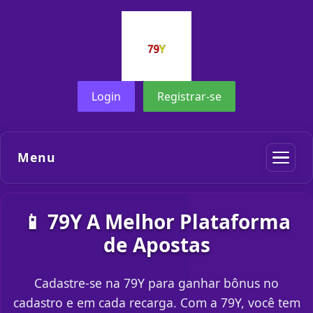
Login
Registrar-se
Menu
📱 79Y A Melhor Plataforma
de Apostas
Cadastre-se na 79Y para ganhar bônus no
cadastro e em cada recarga. Com a 79Y, você tem