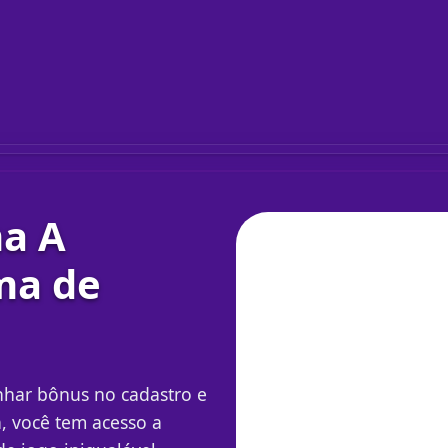
ma A
ma de
nhar bônus no cadastro e
, você tem acesso a