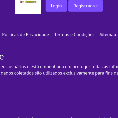
Login
Registrar-se
Políticas de Privacidade
Termos e Condições
Sitemap
de
 seus usuários e está empenhada em proteger todas as inf
dados coletados são utilizados exclusivamente para fins d