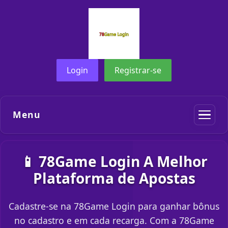
Login
Registrar-se
Menu
📱 78Game Login A Melhor
Plataforma de Apostas
Cadastre-se na 78Game Login para ganhar bônus
no cadastro e em cada recarga. Com a 78Game