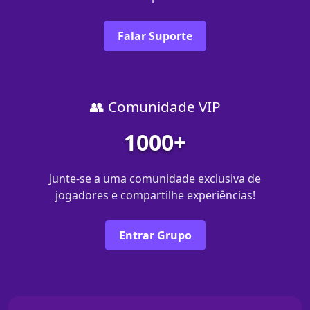
Falar Suporte
👥 Comunidade VIP
1000+
Junte-se a uma comunidade exclusiva de
jogadores e compartilhe experiências!
Entrar Grupo