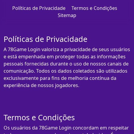
Políticas de Privacidade
Termos e Condições
Sitemap
Políticas de Privacidade
A 78Game Login valoriza a privacidade de seus usuários
e está empenhada em proteger todas as informações
pessoais fornecidas durante o uso de nossos canais de
comunicação. Todos os dados coletados são utilizados
exclusivamente para fins de melhoria contínua da
experiência de nossos jogadores.
Termos e Condições
Os usuários da 78Game Login concordam em respeitar