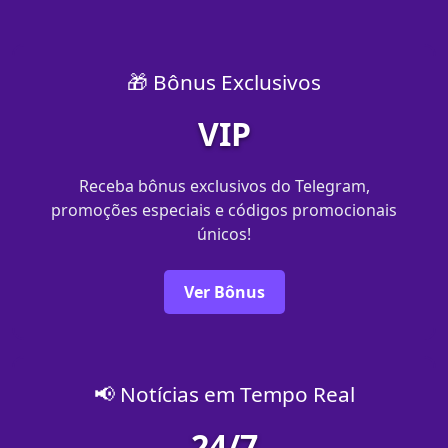
🎁 Bônus Exclusivos
VIP
Receba bônus exclusivos do Telegram,
promoções especiais e códigos promocionais
únicos!
Ver Bônus
📢 Notícias em Tempo Real
24/7