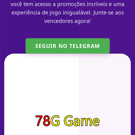
você tem acesso a promoções incríveis e uma
experiência de jogo inigualável. Junte-se aos
vencedores agora!
SEGUIR NO TELEGRAM