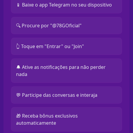
📱 Baixe o app Telegram no seu dispositivo
🔍 Procure por "@78GOficial"
👆 Toque em "Entrar" ou "Join"
🔔 Ative as notificações para não perder
nada
💬 Participe das conversas e interaja
🎁 Receba bônus exclusivos
automaticamente