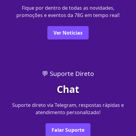
Fique por dentro de todas as novidades,
promoções e eventos da 78G em tempo real!
Ver Notícias
💬 Suporte Direto
Chat
Suporte direto via Telegram, respostas rápidas e
atendimento personalizado!
Falar Suporte