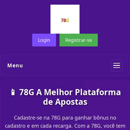
Login
Registrar-se
Menu
📱 78G A Melhor Plataforma
de Apostas
Cadastre-se na 78G para ganhar bônus no
cadastro e em cada recarga. Com a 78G, você tem