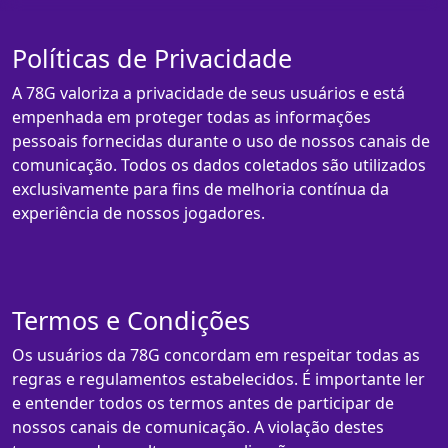
Políticas de Privacidade
A 78G valoriza a privacidade de seus usuários e está
empenhada em proteger todas as informações
pessoais fornecidas durante o uso de nossos canais de
comunicação. Todos os dados coletados são utilizados
exclusivamente para fins de melhoria contínua da
experiência de nossos jogadores.
Termos e Condições
Os usuários da 78G concordam em respeitar todas as
regras e regulamentos estabelecidos. É importante ler
e entender todos os termos antes de participar de
nossos canais de comunicação. A violação destes