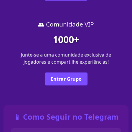
👥 Comunidade VIP
1000+
Junte-se a uma comunidade exclusiva de
jogadores e compartilhe experiências!
Entrar Grupo
📱 Como Seguir no Telegram