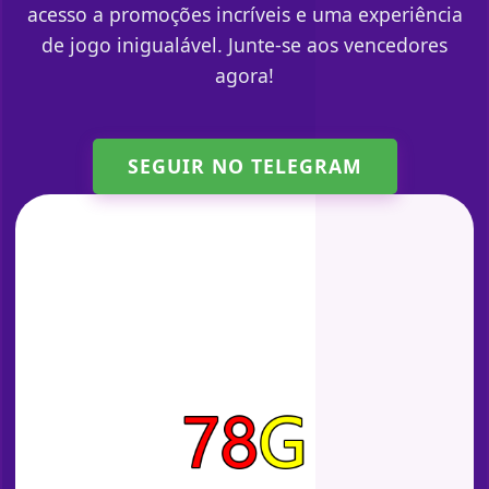
acesso a promoções incríveis e uma experiência
de jogo inigualável. Junte-se aos vencedores
agora!
SEGUIR NO TELEGRAM