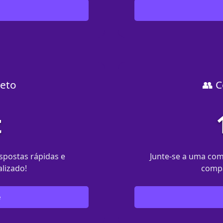
reto
👥 
t
espostas rápidas e
Junte-se a uma com
lizado!
compa
e