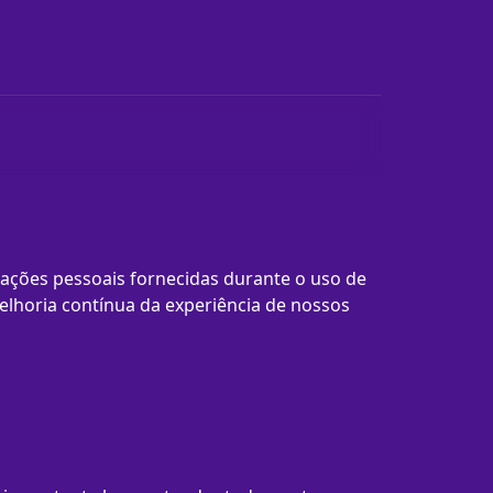
ações pessoais fornecidas durante o uso de
elhoria contínua da experiência de nossos