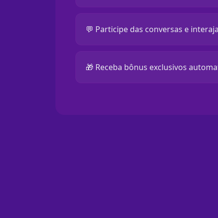
💬 Participe das conversas e interaj
🎁 Receba bônus exclusivos autom