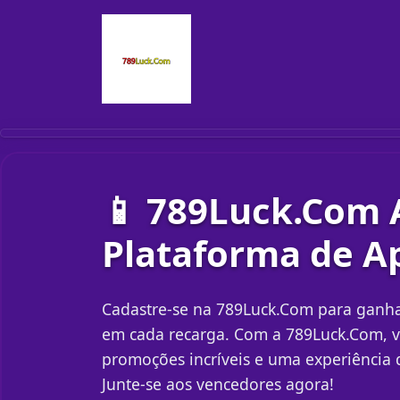
📱 789Luck.Com 
Plataforma de A
Cadastre-se na 789Luck.Com para ganha
em cada recarga. Com a 789Luck.Com, v
promoções incríveis e uma experiência d
Junte-se aos vencedores agora!