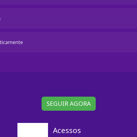
a
aticamente
SEGUIR AGORA
Acessos