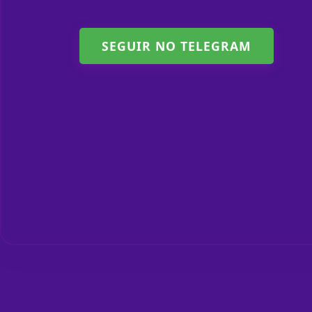
SEGUIR NO TELEGRAM