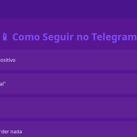
📱 Como Seguir no Telegram
ositivo
al"
erder nada