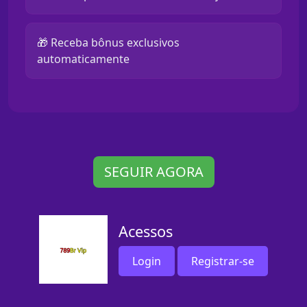
🎁 Receba bônus exclusivos
automaticamente
SEGUIR AGORA
Acessos
Login
Registrar-se