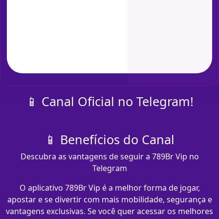
📱 Canal Oficial no Telegram!
📱 Benefícios do Canal
Descubra as vantagens de seguir a 789Br Vip no
Telegram
O aplicativo 789Br Vip é a melhor forma de jogar,
apostar e se divertir com mais mobilidade, segurança e
vantagens exclusivas. Se você quer acessar os melhores