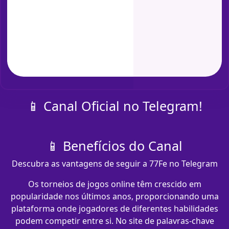
📱 Canal Oficial no Telegram!
📱 Benefícios do Canal
Descubra as vantagens de seguir a 77Fe no Telegram
Os torneios de jogos online têm crescido em
popularidade nos últimos anos, proporcionando uma
plataforma onde jogadores de diferentes habilidades
podem competir entre si. No site de palavras-chave