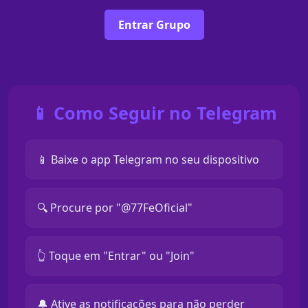
Entrar Grupo
📱 Como Seguir no Telegram
📱 Baixe o app Telegram no seu dispositivo
🔍 Procure por "@77FeOficial"
👆 Toque em "Entrar" ou "Join"
🔔 Ative as notificações para não perder