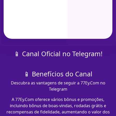
📱 Canal Oficial no Telegram!
📱 Benefícios do Canal
Descubra as vantagens de seguir a 77Ey.Com no
Telegram
A 77Ey.Com oferece vários bônus e promoções,
incluindo bônus de boas-vindas, rodadas grátis e
recompensas de fidelidade, aumentando o valor dos