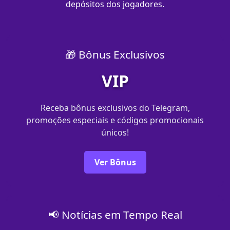
depósitos dos jogadores.
🎁 Bônus Exclusivos
VIP
Receba bônus exclusivos do Telegram,
promoções especiais e códigos promocionais
únicos!
Ver Bônus
📢 Notícias em Tempo Real