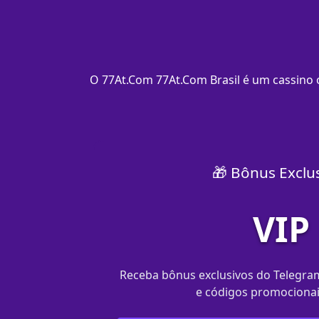
O 77At.Com 77At.Com Brasil é um cassino o
🎁 Bônus Exclu
VIP
Receba bônus exclusivos do Telegra
e códigos promocionai