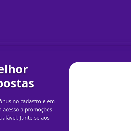
elhor
postas
ônus no cadastro e em
m acesso a promoções
ualável. Junte-se aos