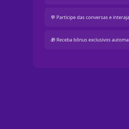
💬 Participe das conversas e interaj
🎁 Receba bônus exclusivos autom