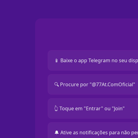
📱 Baixe o app Telegram no seu disp
🔍 Procure por "@77At.ComOficial"
👆 Toque em "Entrar" ou "Join"
🔔 Ative as notificações para não p