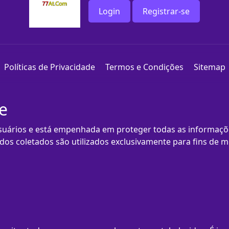
Login
Registrar-se
Políticas de Privacidade
Termos e Condições
Sitemap
de
usuários e está empenhada em proteger todas as informaçõ
os coletados são utilizados exclusivamente para fins de m