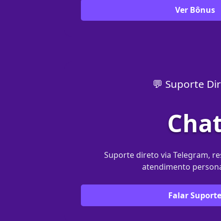
Ver Bônus
💬 Suporte Di
Cha
Suporte direto via Telegram, r
atendimento persona
Falar Suport