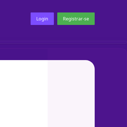
Login
Registrar-se