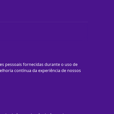
es pessoais fornecidas durante o uso de
elhoria contínua da experiência de nossos