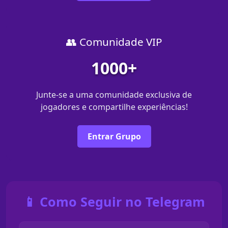
👥 Comunidade VIP
1000+
Junte-se a uma comunidade exclusiva de
jogadores e compartilhe experiências!
Entrar Grupo
📱 Como Seguir no Telegram