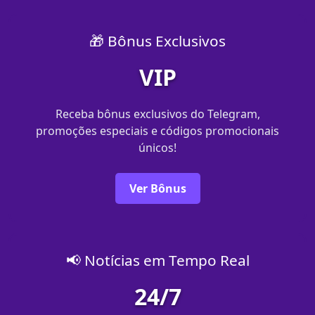
🎁 Bônus Exclusivos
VIP
Receba bônus exclusivos do Telegram,
promoções especiais e códigos promocionais
únicos!
Ver Bônus
📢 Notícias em Tempo Real
24/7