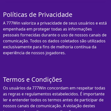
Políticas de Privacidade
A 777Win valoriza a privacidade de seus usuários e está
empenhada em proteger todas as informações
pessoais fornecidas durante o uso de nossos canais de
comunicação. Todos os dados coletados são utilizados
exclusivamente para fins de melhoria contínua da
experiência de nossos jogadores.
Termos e Condições
Os usuários da 777Win concordam em respeitar todas
as regras e regulamentos estabelecidos. É importante
ler e entender todos os termos antes de participar de
nossos canais de comunicação. A violação destes