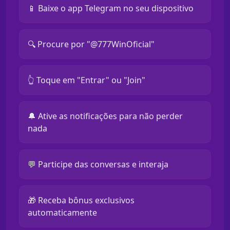
📱 Baixe o app Telegram no seu dispositivo
🔍 Procure por "@777WinOficial"
👆 Toque em "Entrar" ou "Join"
🔔 Ative as notificações para não perder
nada
💬 Participe das conversas e interaja
🎁 Receba bônus exclusivos
automaticamente