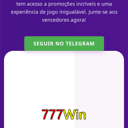
tem acesso a promoções incríveis e uma
experiência de jogo inigualável. Junte-se aos
vencedores agora!
SEGUIR NO TELEGRAM