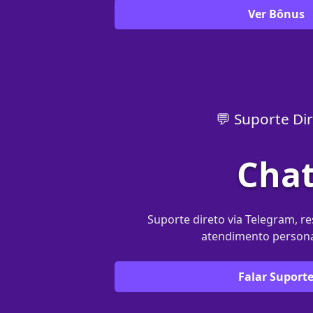
Ver Bônus
💬 Suporte Di
Cha
Suporte direto via Telegram, r
atendimento persona
Falar Suport