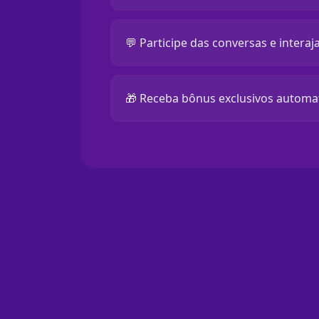
💬 Participe das conversas e interaj
🎁 Receba bônus exclusivos autom