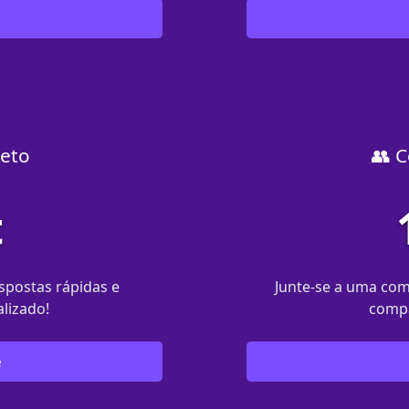
reto
👥 
t
espostas rápidas e
Junte-se a uma com
lizado!
compa
e