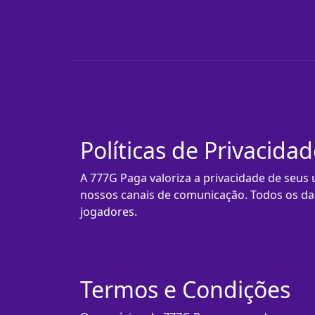
Políticas de Privacida
A 777G Paga valoriza a privacidade de seus
nossos canais de comunicação. Todos os dad
jogadores.
Termos e Condições