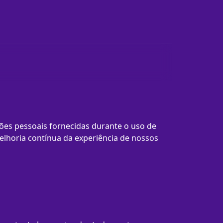
ões pessoais fornecidas durante o uso de
elhoria contínua da experiência de nossos