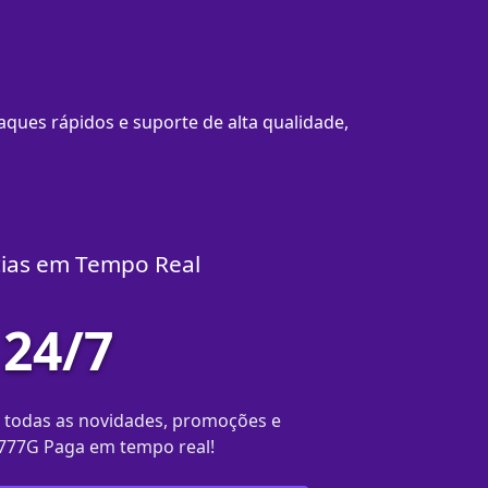
m
ques rápidos e suporte de alta qualidade,
cias em Tempo Real
24/7
e todas as novidades, promoções e
777G Paga em tempo real!