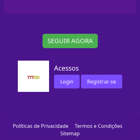
SEGUIR AGORA
Acessos
Login
Registrar-se
Políticas de Privacidade
Termos e Condições
Sitemap