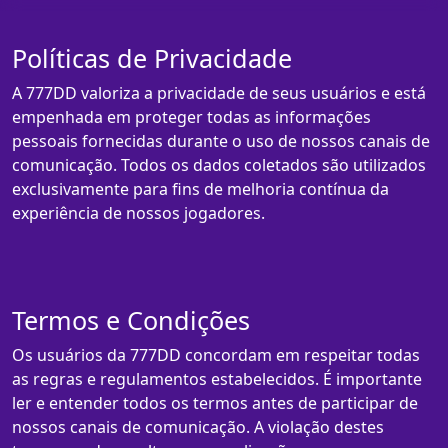
Políticas de Privacidade
A 777DD valoriza a privacidade de seus usuários e está
empenhada em proteger todas as informações
pessoais fornecidas durante o uso de nossos canais de
comunicação. Todos os dados coletados são utilizados
exclusivamente para fins de melhoria contínua da
experiência de nossos jogadores.
Termos e Condições
Os usuários da 777DD concordam em respeitar todas
as regras e regulamentos estabelecidos. É importante
ler e entender todos os termos antes de participar de
nossos canais de comunicação. A violação destes