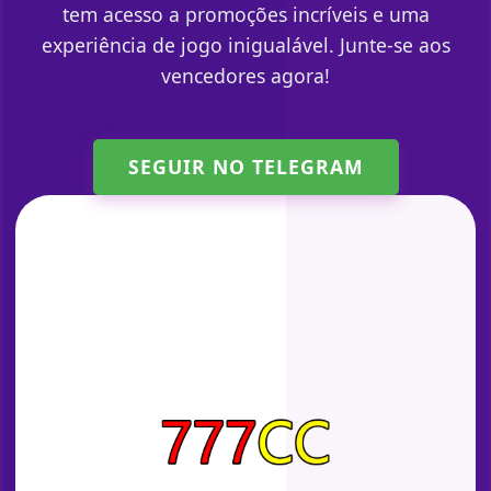
tem acesso a promoções incríveis e uma
experiência de jogo inigualável. Junte-se aos
vencedores agora!
SEGUIR NO TELEGRAM