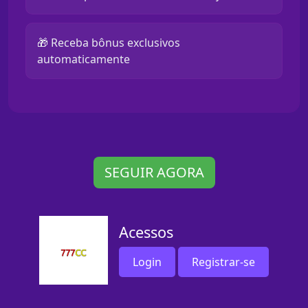
🎁 Receba bônus exclusivos
automaticamente
SEGUIR AGORA
Acessos
Login
Registrar-se