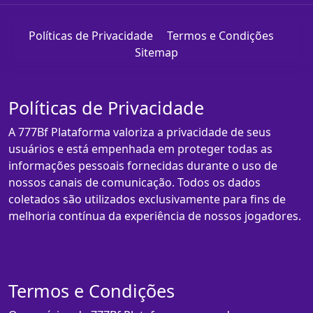
Políticas de Privacidade
Termos e Condições
Sitemap
Políticas de Privacidade
A 777Bf Plataforma valoriza a privacidade de seus
usuários e está empenhada em proteger todas as
informações pessoais fornecidas durante o uso de
nossos canais de comunicação. Todos os dados
coletados são utilizados exclusivamente para fins de
melhoria contínua da experiência de nossos jogadores.
Termos e Condições