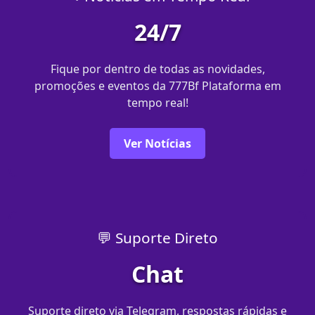
24/7
Fique por dentro de todas as novidades,
promoções e eventos da 777Bf Plataforma em
tempo real!
Ver Notícias
💬 Suporte Direto
Chat
Suporte direto via Telegram, respostas rápidas e