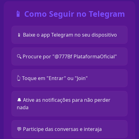
📱 Como Seguir no Telegram
📱 Baixe o app Telegram no seu dispositivo
🔍 Procure por "@777Bf PlataformaOficial"
👆 Toque em "Entrar" ou "Join"
🔔 Ative as notificações para não perder
nada
💬 Participe das conversas e interaja