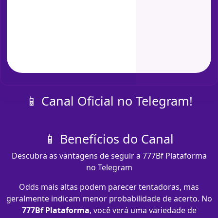
📱 Canal Oficial no Telegram!
📱 Benefícios do Canal
Descubra as vantagens de seguir a 777Bf Plataforma
no Telegram
Odds mais altas podem parecer tentadoras, mas
geralmente indicam menor probabilidade de acerto. No
777Bf Plataforma
, você verá uma variedade de