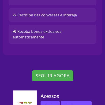
💬 Participe das conversas e interaja
🎁 Receba bônus exclusivos
automaticamente
SEGUIR AGORA
Acessos