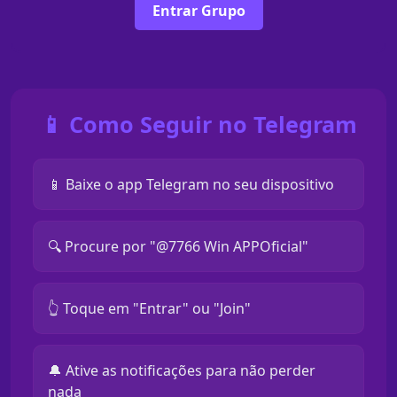
Entrar Grupo
📱 Como Seguir no Telegram
📱 Baixe o app Telegram no seu dispositivo
🔍 Procure por "@7766 Win APPOficial"
👆 Toque em "Entrar" ou "Join"
🔔 Ative as notificações para não perder
nada