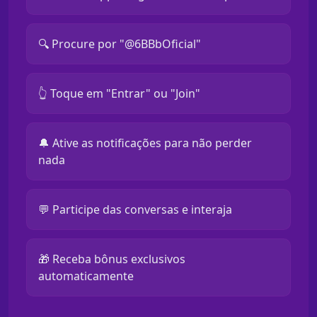
🔍 Procure por "@6BBbOficial"
👆 Toque em "Entrar" ou "Join"
🔔 Ative as notificações para não perder
nada
💬 Participe das conversas e interaja
🎁 Receba bônus exclusivos
automaticamente