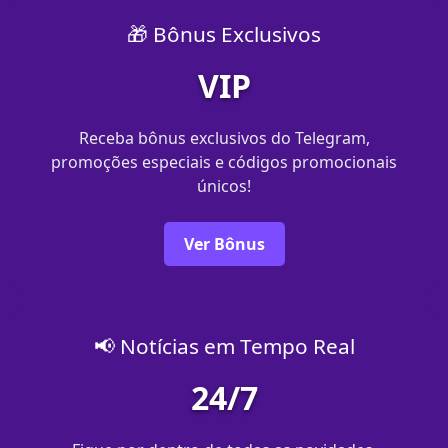
🎁 Bônus Exclusivos
VIP
Receba bônus exclusivos do Telegram,
promoções especiais e códigos promocionais
únicos!
Ver Bônus
📢 Notícias em Tempo Real
24/7