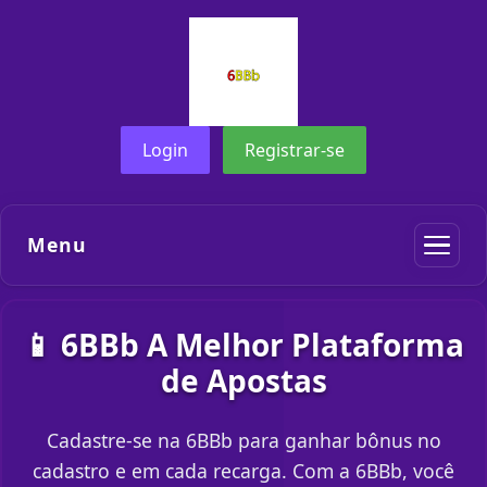
Login
Registrar-se
Menu
📱 6BBb A Melhor Plataforma
de Apostas
Cadastre-se na 6BBb para ganhar bônus no
cadastro e em cada recarga. Com a 6BBb, você