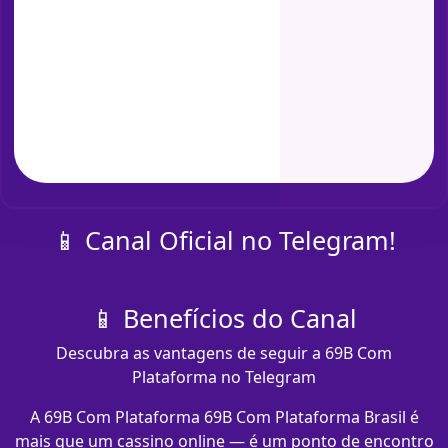
📱 Canal Oficial no Telegram!
📱 Benefícios do Canal
Descubra as vantagens de seguir a 69B Com
Plataforma no Telegram
A 69B Com Plataforma 69B Com Plataforma Brasil é
mais que um cassino online — é um ponto de encontro