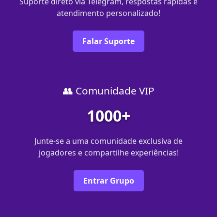
Suporte direto via Telegram, respostas rápidas e
atendimento personalizado!
Falar Suporte
👥 Comunidade VIP
1000+
Junte-se a uma comunidade exclusiva de
jogadores e compartilhe experiências!
Entrar Grupo