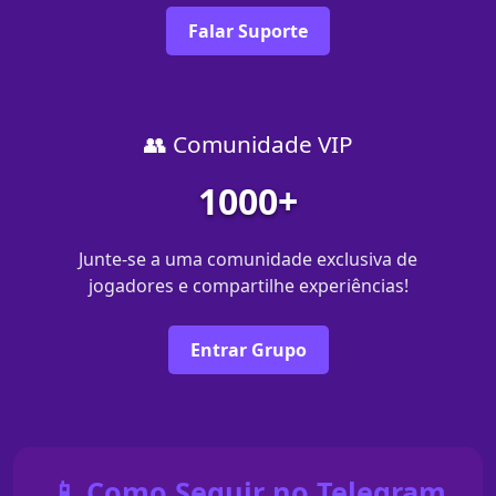
Falar Suporte
👥 Comunidade VIP
1000+
Junte-se a uma comunidade exclusiva de
jogadores e compartilhe experiências!
Entrar Grupo
📱 Como Seguir no Telegram