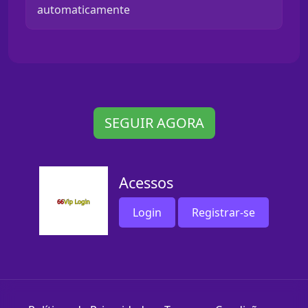
automaticamente
SEGUIR AGORA
Acessos
Login
Registrar-se