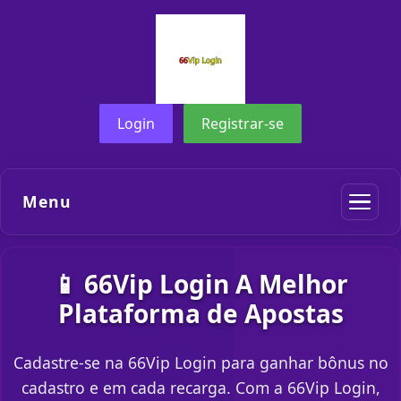
Login
Registrar-se
Menu
📱 66Vip Login A Melhor
Plataforma de Apostas
Cadastre-se na 66Vip Login para ganhar bônus no
cadastro e em cada recarga. Com a 66Vip Login,