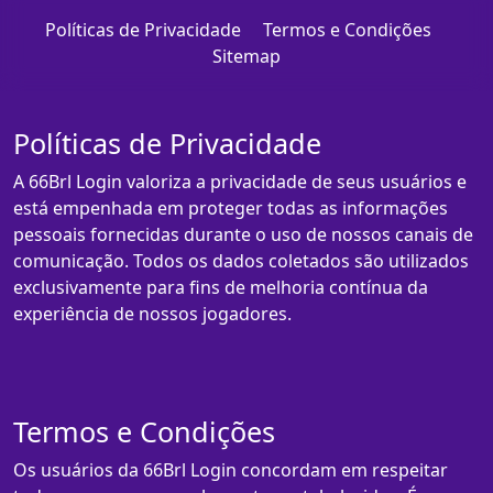
Políticas de Privacidade
Termos e Condições
Sitemap
Políticas de Privacidade
A 66Brl Login valoriza a privacidade de seus usuários e
está empenhada em proteger todas as informações
pessoais fornecidas durante o uso de nossos canais de
comunicação. Todos os dados coletados são utilizados
exclusivamente para fins de melhoria contínua da
experiência de nossos jogadores.
Termos e Condições
Os usuários da 66Brl Login concordam em respeitar