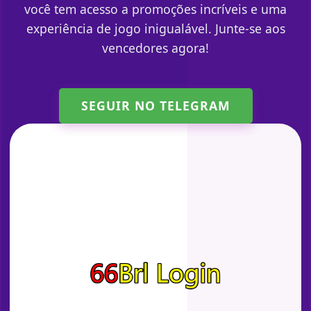
você tem acesso a promoções incríveis e uma
experiência de jogo inigualável. Junte-se aos
vencedores agora!
SEGUIR NO TELEGRAM