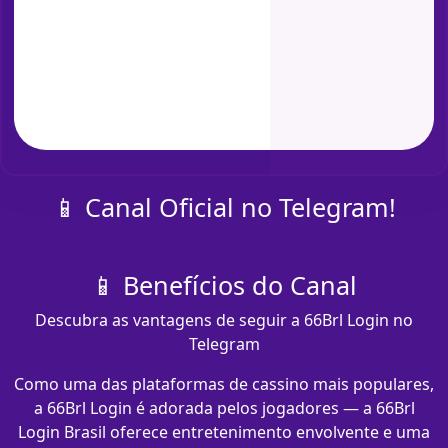
📱 Canal Oficial no Telegram!
📱 Benefícios do Canal
Descubra as vantagens de seguir a 66Brl Login no
Telegram
Como uma das plataformas de cassino mais populares,
a 66Brl Login é adorada pelos jogadores — a 66Brl
Login Brasil oferece entretenimento envolvente e uma