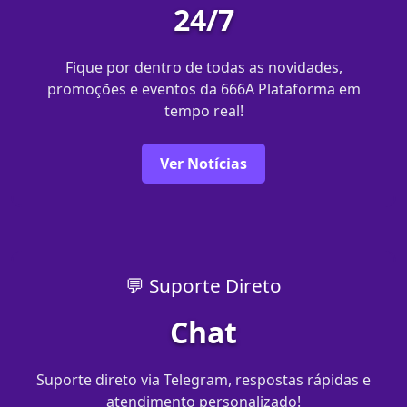
24/7
Fique por dentro de todas as novidades,
promoções e eventos da 666A Plataforma em
tempo real!
Ver Notícias
💬 Suporte Direto
Chat
Suporte direto via Telegram, respostas rápidas e
atendimento personalizado!