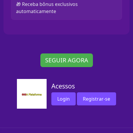
🎁 Receba bônus exclusivos
automaticamente
SEGUIR AGORA
Acessos
Login
Registrar-se