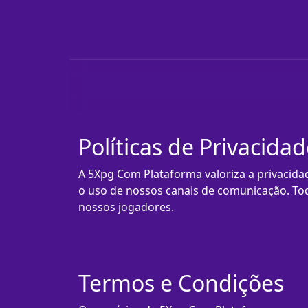
Políticas de Privacida
A 5Xpg Com Plataforma valoriza a privacid
o uso de nossos canais de comunicação. Tod
nossos jogadores.
Termos e Condições