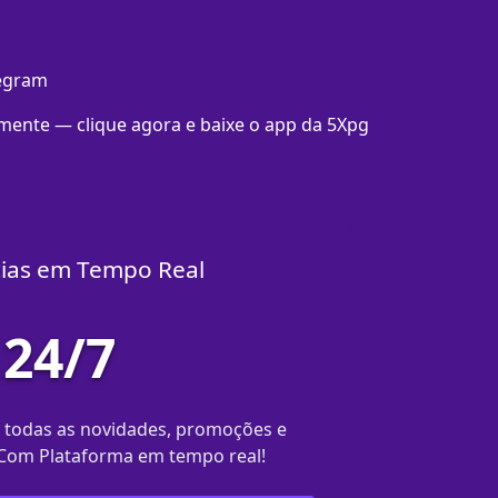
legram
amente — clique agora e baixe o app da 5Xpg
cias em Tempo Real
24/7
e todas as novidades, promoções e
Com Plataforma em tempo real!