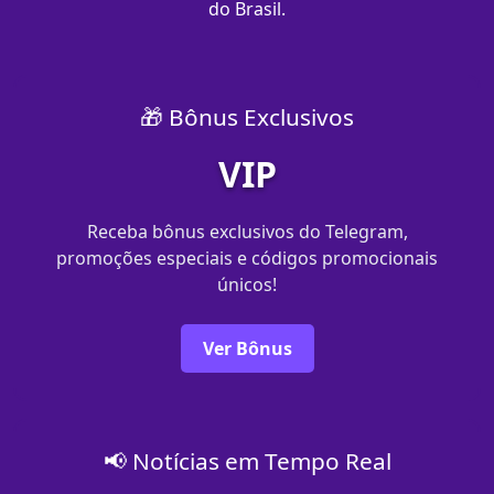
do Brasil.
🎁 Bônus Exclusivos
VIP
Receba bônus exclusivos do Telegram,
promoções especiais e códigos promocionais
únicos!
Ver Bônus
📢 Notícias em Tempo Real