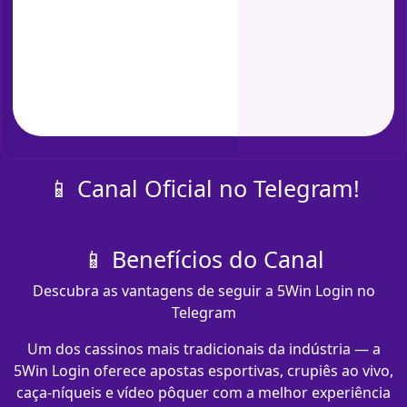
📱 Canal Oficial no Telegram!
📱 Benefícios do Canal
Descubra as vantagens de seguir a 5Win Login no
Telegram
Um dos cassinos mais tradicionais da indústria — a
5Win Login oferece apostas esportivas, crupiês ao vivo,
caça-níqueis e vídeo pôquer com a melhor experiência