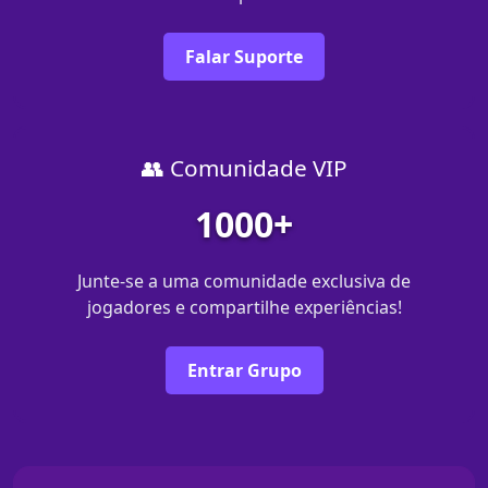
Falar Suporte
👥 Comunidade VIP
1000+
Junte-se a uma comunidade exclusiva de
jogadores e compartilhe experiências!
Entrar Grupo