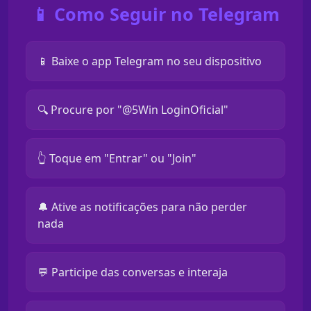
📱 Como Seguir no Telegram
📱 Baixe o app Telegram no seu dispositivo
🔍 Procure por "@5Win LoginOficial"
👆 Toque em "Entrar" ou "Join"
🔔 Ative as notificações para não perder
nada
💬 Participe das conversas e interaja