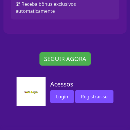
🎁 Receba bônus exclusivos
automaticamente
SEGUIR AGORA
Acessos
Login
Registrar-se