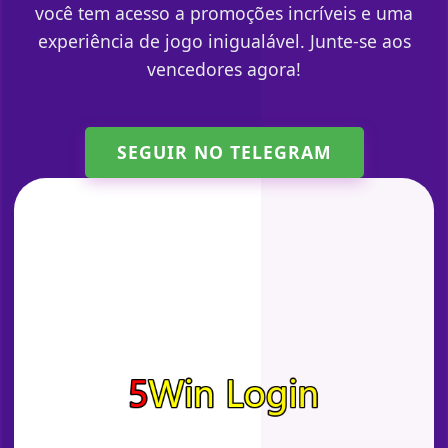
você tem acesso a promoções incríveis e uma
experiência de jogo inigualável. Junte-se aos
vencedores agora!
SEGUIR NO TELEGRAM