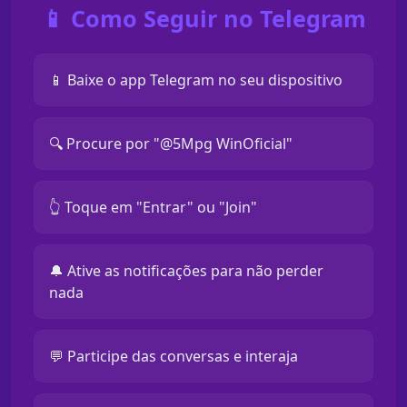
📱 Como Seguir no Telegram
📱 Baixe o app Telegram no seu dispositivo
🔍 Procure por "@5Mpg WinOficial"
👆 Toque em "Entrar" ou "Join"
🔔 Ative as notificações para não perder
nada
💬 Participe das conversas e interaja