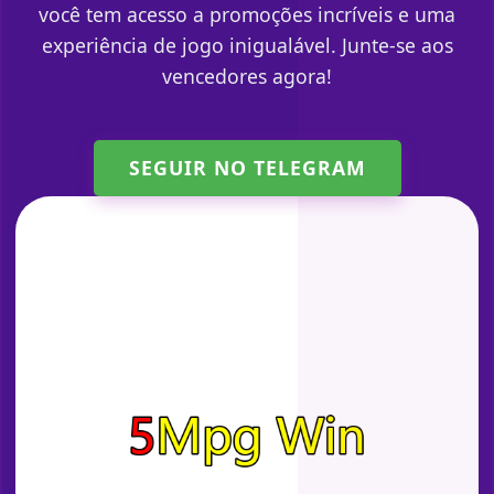
você tem acesso a promoções incríveis e uma
experiência de jogo inigualável. Junte-se aos
vencedores agora!
SEGUIR NO TELEGRAM