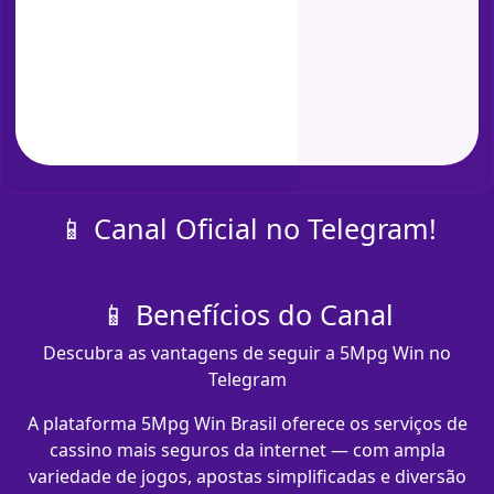
📱 Canal Oficial no Telegram!
📱 Benefícios do Canal
Descubra as vantagens de seguir a 5Mpg Win no
Telegram
A plataforma 5Mpg Win Brasil oferece os serviços de
cassino mais seguros da internet — com ampla
variedade de jogos, apostas simplificadas e diversão