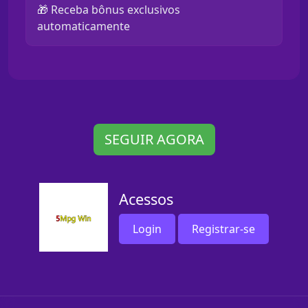
🎁 Receba bônus exclusivos
automaticamente
SEGUIR AGORA
Acessos
Login
Registrar-se