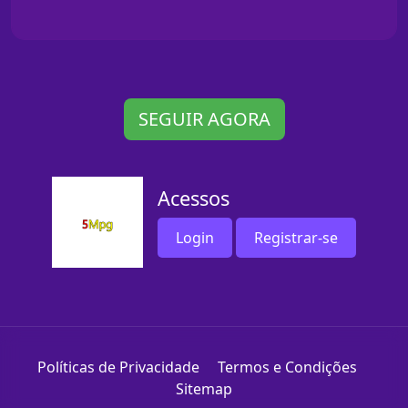
SEGUIR AGORA
Acessos
Login
Registrar-se
Políticas de Privacidade
Termos e Condições
Sitemap