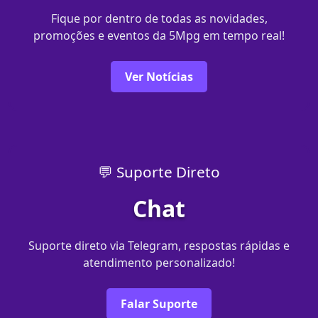
Fique por dentro de todas as novidades,
promoções e eventos da 5Mpg em tempo real!
Ver Notícias
💬 Suporte Direto
Chat
Suporte direto via Telegram, respostas rápidas e
atendimento personalizado!
Falar Suporte