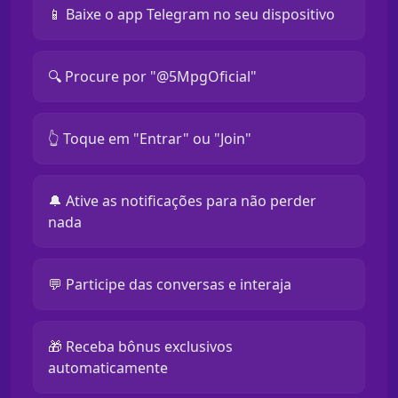
📱 Baixe o app Telegram no seu dispositivo
🔍 Procure por "@5MpgOficial"
👆 Toque em "Entrar" ou "Join"
🔔 Ative as notificações para não perder
nada
💬 Participe das conversas e interaja
🎁 Receba bônus exclusivos
automaticamente