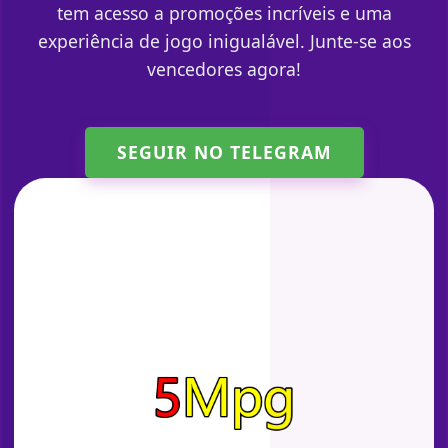
tem acesso a promoções incríveis e uma
experiência de jogo inigualável. Junte-se aos
vencedores agora!
SEGUIR NO TELEGRAM