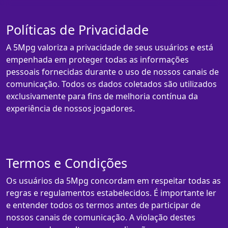
Políticas de Privacidade
A 5Mpg valoriza a privacidade de seus usuários e está
empenhada em proteger todas as informações
pessoais fornecidas durante o uso de nossos canais de
comunicação. Todos os dados coletados são utilizados
exclusivamente para fins de melhoria contínua da
experiência de nossos jogadores.
Termos e Condições
Os usuários da 5Mpg concordam em respeitar todas as
regras e regulamentos estabelecidos. É importante ler
e entender todos os termos antes de participar de
nossos canais de comunicação. A violação destes