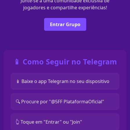
Junte-se a uma comunidade exclusiva de
jogadores e compartilhe experiências!
Entrar Grupo
📱 Como Seguir no Telegram
📱 Baixe o app Telegram no seu dispositivo
🔍 Procure por "@5FF PlataformaOficial"
👆 Toque em "Entrar" ou "Join"