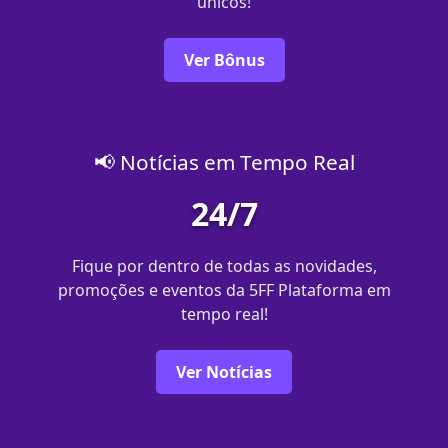
únicos!
Ver Bônus
📢 Notícias em Tempo Real
24/7
Fique por dentro de todas as novidades,
promoções e eventos da 5FF Plataforma em
tempo real!
Ver Notícias