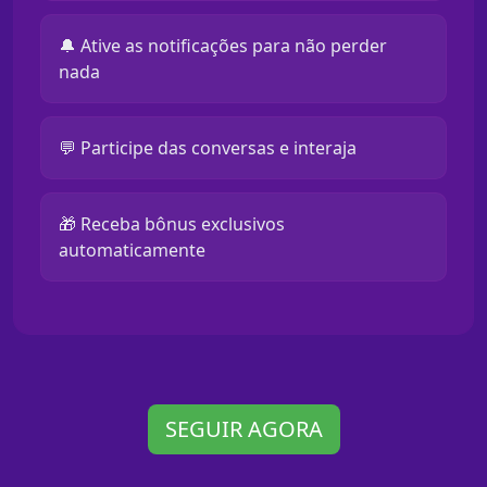
🔔 Ative as notificações para não perder
nada
💬 Participe das conversas e interaja
🎁 Receba bônus exclusivos
automaticamente
SEGUIR AGORA