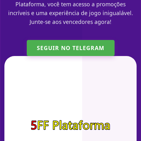
Plataforma, você tem acesso a promoções
incríveis e uma experiência de jogo inigualável.
Junte-se aos vencedores agora!
SEGUIR NO TELEGRAM