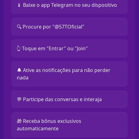
📱 Baixe o app Telegram no seu dispositivo
🔍 Procure por "@57TOficial"
👆 Toque em "Entrar" ou "Join"
🔔 Ative as notificações para não perder
nada
💬 Participe das conversas e interaja
🎁 Receba bônus exclusivos
automaticamente