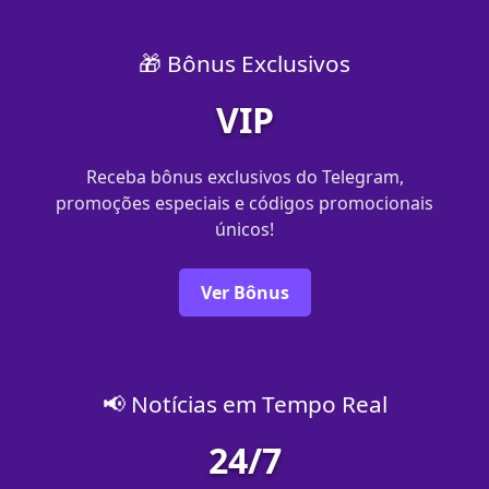
🎁 Bônus Exclusivos
VIP
Receba bônus exclusivos do Telegram,
promoções especiais e códigos promocionais
únicos!
Ver Bônus
📢 Notícias em Tempo Real
24/7