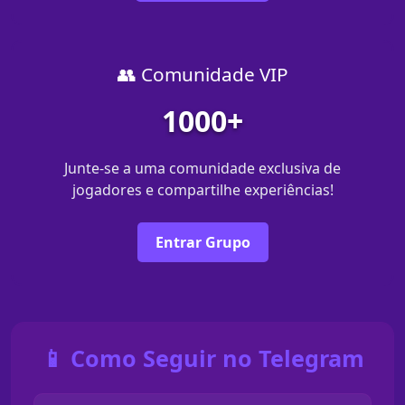
👥 Comunidade VIP
1000+
Junte-se a uma comunidade exclusiva de
jogadores e compartilhe experiências!
Entrar Grupo
📱 Como Seguir no Telegram