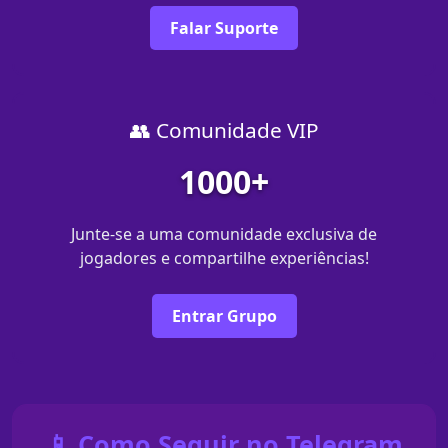
Falar Suporte
👥 Comunidade VIP
1000+
Junte-se a uma comunidade exclusiva de
jogadores e compartilhe experiências!
Entrar Grupo
📱 Como Seguir no Telegram