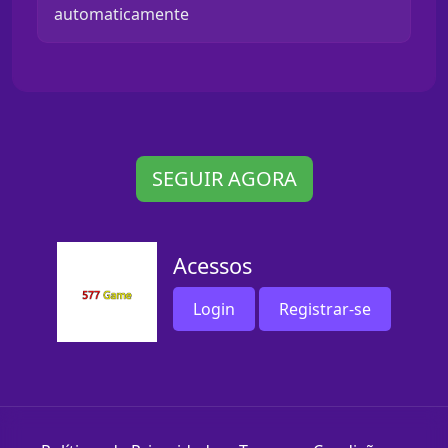
automaticamente
SEGUIR AGORA
Acessos
Login
Registrar-se