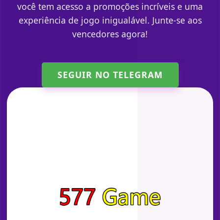
você tem acesso a promoções incríveis e uma
experiência de jogo inigualável. Junte-se aos
vencedores agora!
SEGUIR NO TELEGRAM