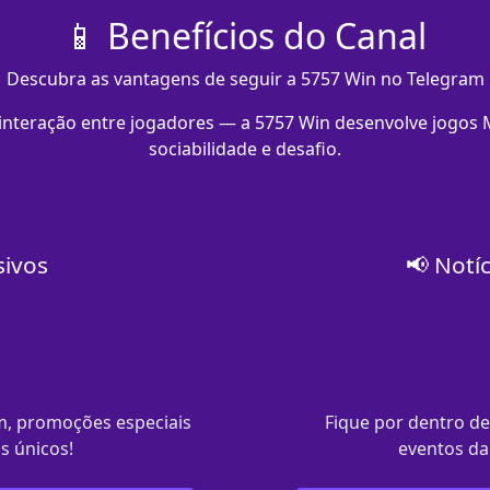
📱 Benefícios do Canal
Descubra as vantagens de seguir a 5757 Win no Telegram
 a interação entre jogadores — a 5757 Win desenvolve jo
sociabilidade e desafio.
sivos
📢 Notí
m, promoções especiais
Fique por dentro d
s únicos!
eventos da