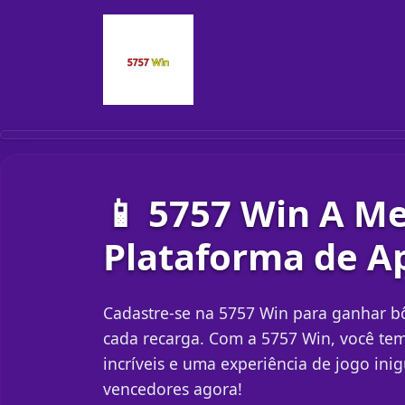
📱 5757 Win A M
Plataforma de A
Cadastre-se na 5757 Win para ganhar b
cada recarga. Com a 5757 Win, você te
incríveis e uma experiência de jogo inig
vencedores agora!