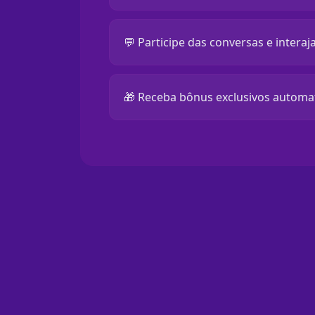
💬 Participe das conversas e interaj
🎁 Receba bônus exclusivos autom