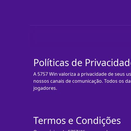
Políticas de Privacida
A 5757 Win valoriza a privacidade de seus 
nossos canais de comunicação. Todos os dad
jogadores.
Termos e Condições