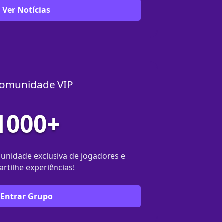
Ver Notícias
Comunidade VIP
1000+
unidade exclusiva de jogadores e
rtilhe experiências!
Entrar Grupo