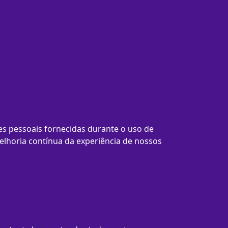
es pessoais fornecidas durante o uso de
elhoria contínua da experiência de nossos