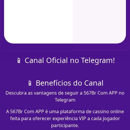
📱 Canal Oficial no Telegram!
📱 Benefícios do Canal
Descubra as vantagens de seguir a 567Br Com APP no
Telegram
A 567Br Com APP é uma plataforma de cassino online
feita para oferecer experiência VIP a cada jogador
participante.