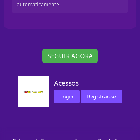
automaticamente
SEGUIR AGORA
Acessos
Login
Registrar-se