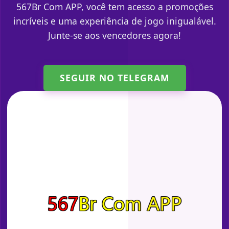
567Br Com APP, você tem acesso a promoções
incríveis e uma experiência de jogo inigualável.
Junte-se aos vencedores agora!
SEGUIR NO TELEGRAM