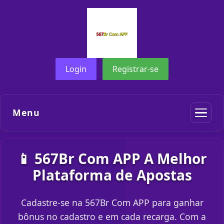
Login
Registrar-se
Menu
📱 567Br Com APP A Melhor
Plataforma de Apostas
Cadastre-se na 567Br Com APP para ganhar
bônus no cadastro e em cada recarga. Com a