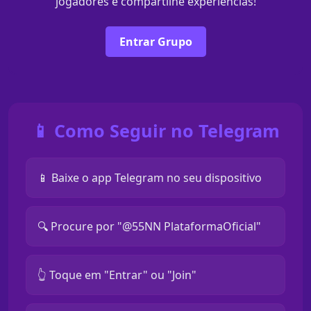
jogadores e compartilhe experiências!
Entrar Grupo
📱 Como Seguir no Telegram
📱 Baixe o app Telegram no seu dispositivo
🔍 Procure por "@55NN PlataformaOficial"
👆 Toque em "Entrar" ou "Join"