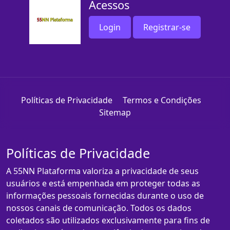
Acessos
Login
Registrar-se
Políticas de Privacidade
Termos e Condições
Sitemap
Políticas de Privacidade
A 55NN Plataforma valoriza a privacidade de seus
usuários e está empenhada em proteger todas as
informações pessoais fornecidas durante o uso de
nossos canais de comunicação. Todos os dados
coletados são utilizados exclusivamente para fins de