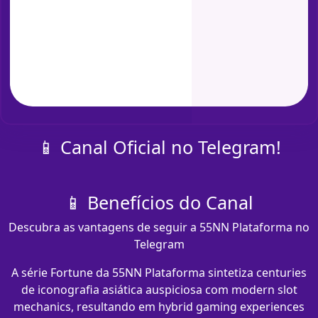
📱 Canal Oficial no Telegram!
📱 Benefícios do Canal
Descubra as vantagens de seguir a 55NN Plataforma no
Telegram
A série Fortune da 55NN Plataforma sintetiza centuries
de iconografia asiática auspiciosa com modern slot
mechanics, resultando em hybrid gaming experiences