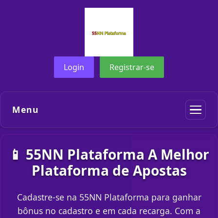
Login
Registrar-se
Menu
📱 55NN Plataforma A Melhor
Plataforma de Apostas
Cadastre-se na 55NN Plataforma para ganhar
bônus no cadastro e em cada recarga. Com a