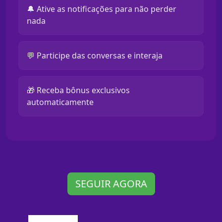
🔔 Ative as notificações para não perder
nada
💬 Participe das conversas e interaja
🎁 Receba bônus exclusivos
automaticamente
SEGUIR AGORA