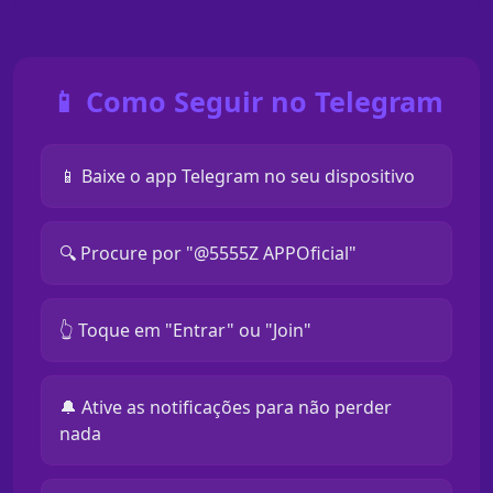
📱 Como Seguir no Telegram
📱 Baixe o app Telegram no seu dispositivo
🔍 Procure por "@5555Z APPOficial"
👆 Toque em "Entrar" ou "Join"
🔔 Ative as notificações para não perder
nada