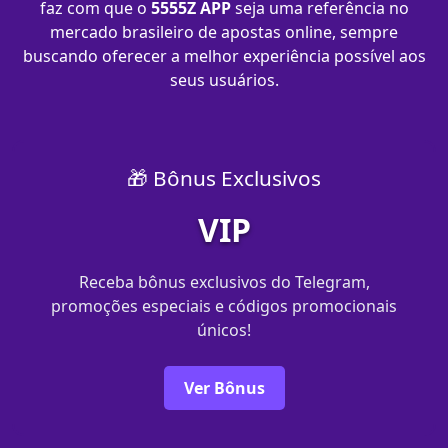
faz com que o
5555Z APP
seja uma referência no
mercado brasileiro de apostas online, sempre
buscando oferecer a melhor experiência possível aos
seus usuários.
🎁 Bônus Exclusivos
VIP
Receba bônus exclusivos do Telegram,
promoções especiais e códigos promocionais
únicos!
Ver Bônus