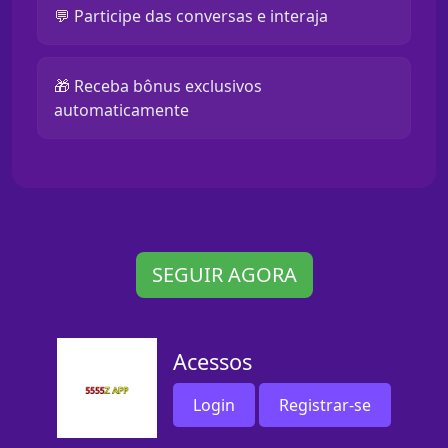
💬 Participe das conversas e interaja
🎁 Receba bônus exclusivos
automaticamente
SEGUIR AGORA
Acessos
Login
Registrar-se