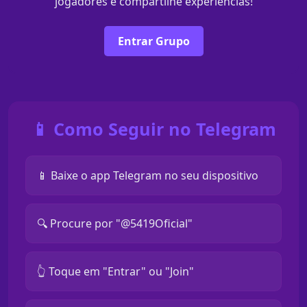
jogadores e compartilhe experiências!
Entrar Grupo
📱 Como Seguir no Telegram
📱 Baixe o app Telegram no seu dispositivo
🔍 Procure por "@5419Oficial"
👆 Toque em "Entrar" ou "Join"