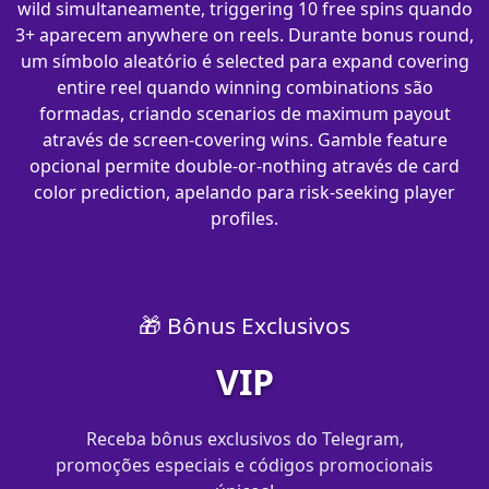
wild simultaneamente, triggering 10 free spins quando
3+ aparecem anywhere on reels. Durante bonus round,
um símbolo aleatório é selected para expand covering
entire reel quando winning combinations são
formadas, criando scenarios de maximum payout
através de screen-covering wins. Gamble feature
opcional permite double-or-nothing através de card
color prediction, apelando para risk-seeking player
profiles.
🎁 Bônus Exclusivos
VIP
Receba bônus exclusivos do Telegram,
promoções especiais e códigos promocionais