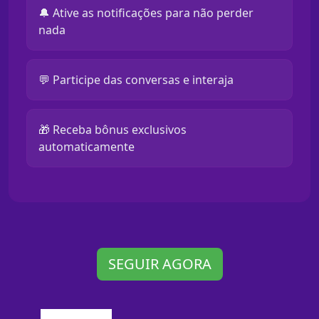
🔔 Ative as notificações para não perder
nada
💬 Participe das conversas e interaja
🎁 Receba bônus exclusivos
automaticamente
SEGUIR AGORA