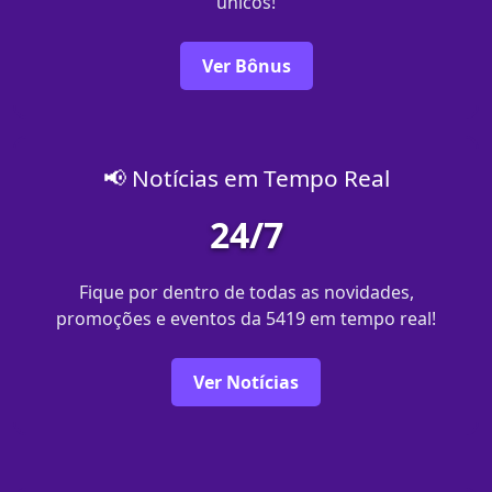
únicos!
Ver Bônus
📢 Notícias em Tempo Real
24/7
Fique por dentro de todas as novidades,
promoções e eventos da 5419 em tempo real!
Ver Notícias