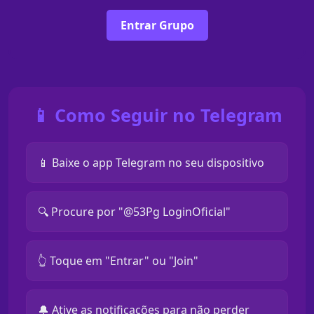
Entrar Grupo
📱 Como Seguir no Telegram
📱 Baixe o app Telegram no seu dispositivo
🔍 Procure por "@53Pg LoginOficial"
👆 Toque em "Entrar" ou "Join"
🔔 Ative as notificações para não perder