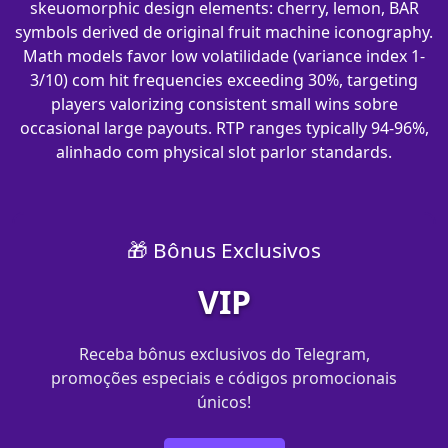
skeuomorphic design elements: cherry, lemon, BAR
symbols derived de original fruit machine iconography.
Math models favor low volatilidade (variance index 1-
3/10) com hit frequencies exceeding 30%, targeting
players valorizing consistent small wins sobre
occasional large payouts. RTP ranges typically 94-96%,
alinhado com physical slot parlor standards.
🎁 Bônus Exclusivos
VIP
Receba bônus exclusivos do Telegram,
promoções especiais e códigos promocionais
únicos!