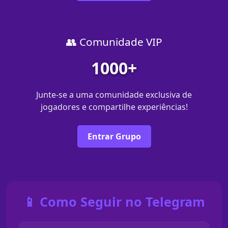
👥 Comunidade VIP
1000+
Junte-se a uma comunidade exclusiva de
jogadores e compartilhe experiências!
Entrar Grupo
📱 Como Seguir no Telegram