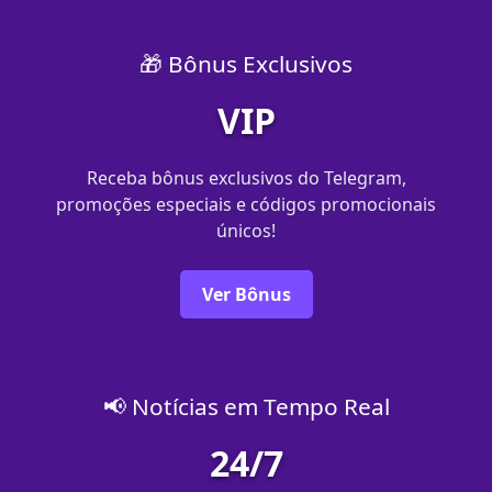
🎁 Bônus Exclusivos
VIP
Receba bônus exclusivos do Telegram,
promoções especiais e códigos promocionais
únicos!
Ver Bônus
📢 Notícias em Tempo Real
24/7