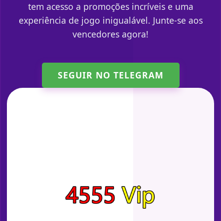
tem acesso a promoções incríveis e uma
experiência de jogo inigualável. Junte-se aos
vencedores agora!
SEGUIR NO TELEGRAM