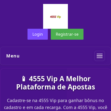
Login
Registrar-se
Menu
📱 4555 Vip A Melhor
Plataforma de Apostas
Cadastre-se na 4555 Vip para ganhar bônus no
cadastro e em cada recarga. Com a 4555 Vip, você