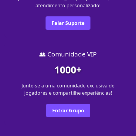
atendimento personalizado!
Falar Suporte
👥 Comunidade VIP
1000+
Junte-se a uma comunidade exclusiva de
jogadores e compartilhe experiências!
Entrar Grupo