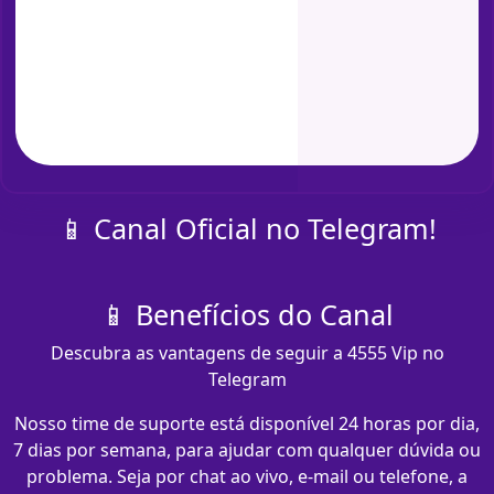
📱 Canal Oficial no Telegram!
📱 Benefícios do Canal
Descubra as vantagens de seguir a 4555 Vip no
Telegram
Nosso time de suporte está disponível 24 horas por dia,
7 dias por semana, para ajudar com qualquer dúvida ou
problema. Seja por chat ao vivo, e-mail ou telefone, a