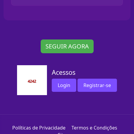
SEGUIR AGORA
Acessos
Login
Registrar-se
Políticas de Privacidade
Termos e Condições