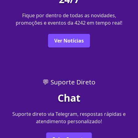
Fique por dentro de todas as novidades,
promoções e eventos da 4242 em tempo real!
Ver Notícias
💬 Suporte Direto
Chat
Suporte direto via Telegram, respostas rápidas e
atendimento personalizado!