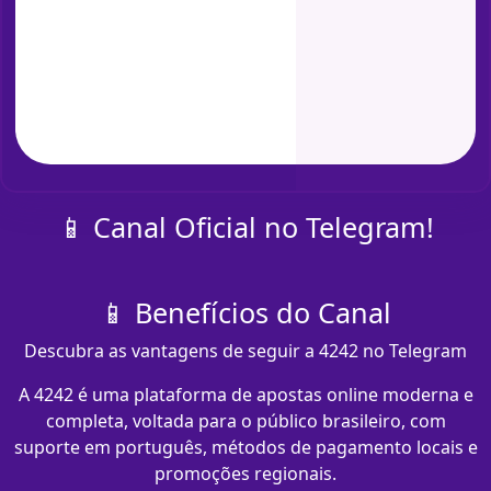
📱 Canal Oficial no Telegram!
📱 Benefícios do Canal
Descubra as vantagens de seguir a 4242 no Telegram
A 4242 é uma plataforma de apostas online moderna e
completa, voltada para o público brasileiro, com
suporte em português, métodos de pagamento locais e
promoções regionais.