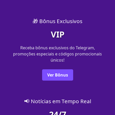
🎁 Bônus Exclusivos
VIP
Receba bônus exclusivos do Telegram,
promoções especiais e códigos promocionais
únicos!
Ver Bônus
📢 Notícias em Tempo Real
24/7