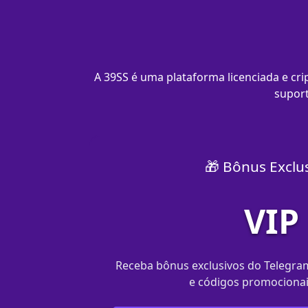
A 39SS é uma plataforma licenciada e cr
suport
🎁 Bônus Exclu
VIP
Receba bônus exclusivos do Telegra
e códigos promocionai