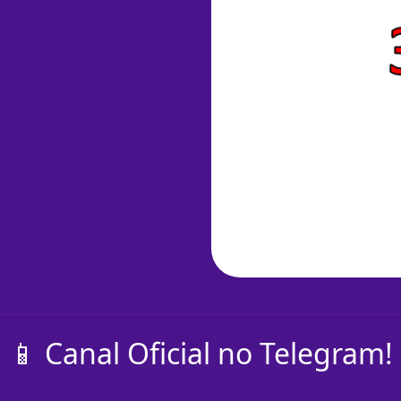
📱 Canal Oficial no Telegram!