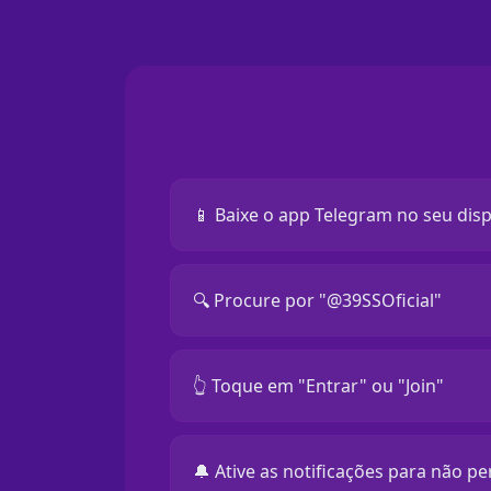
📱 Baixe o app Telegram no seu disp
🔍 Procure por "@39SSOficial"
👆 Toque em "Entrar" ou "Join"
🔔 Ative as notificações para não p