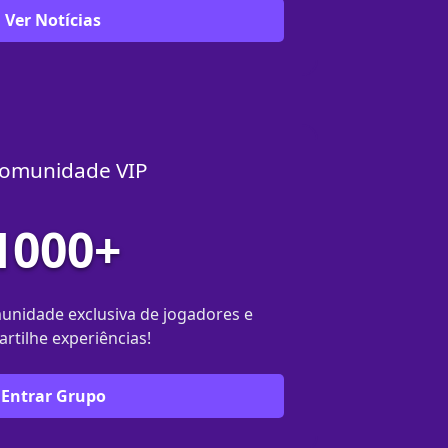
Ver Notícias
Comunidade VIP
1000+
unidade exclusiva de jogadores e
rtilhe experiências!
Entrar Grupo