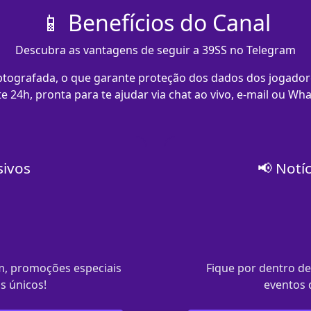
📱 Benefícios do Canal
Descubra as vantagens de seguir a 39SS no Telegram
iptografada, o que garante proteção dos dados dos jogado
e 24h, pronta para te ajudar via chat ao vivo, e-mail ou Wh
sivos
📢 Notí
m, promoções especiais
Fique por dentro d
s únicos!
eventos 