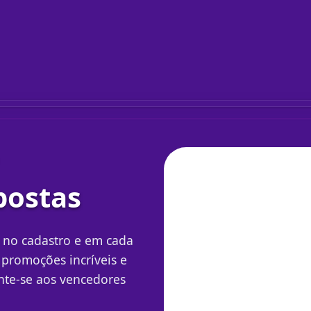
postas
 no cadastro e em cada
 promoções incríveis e
unte-se aos vencedores