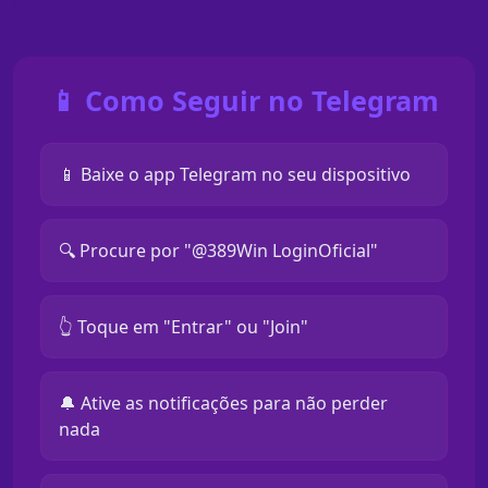
📱 Como Seguir no Telegram
📱 Baixe o app Telegram no seu dispositivo
🔍 Procure por "@389Win LoginOficial"
👆 Toque em "Entrar" ou "Join"
🔔 Ative as notificações para não perder
nada