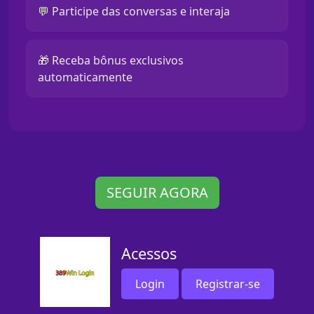
💬 Participe das conversas e interaja
🎁 Receba bônus exclusivos
automaticamente
SEGUIR AGORA
Acessos
Login
Registrar-se