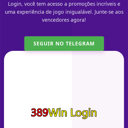
Login, você tem acesso a promoções incríveis e
uma experiência de jogo inigualável. Junte-se aos
vencedores agora!
SEGUIR NO TELEGRAM