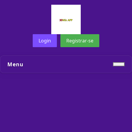
Login
Registrar-se
Menu
📱 30Win APP A Melhor
Plataforma de Apostas
Cadastre-se na 30Win APP para ganhar bônus no
cadastro e em cada recarga. Com a 30Win APP,