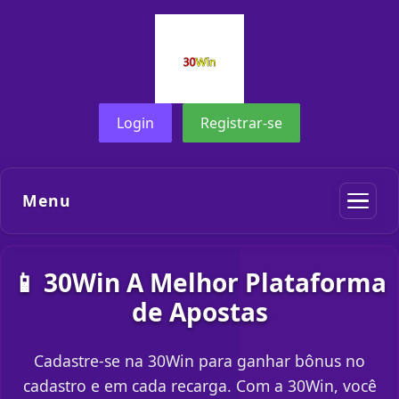
Login
Registrar-se
Menu
📱 30Win A Melhor Plataforma
de Apostas
Cadastre-se na 30Win para ganhar bônus no
cadastro e em cada recarga. Com a 30Win, você