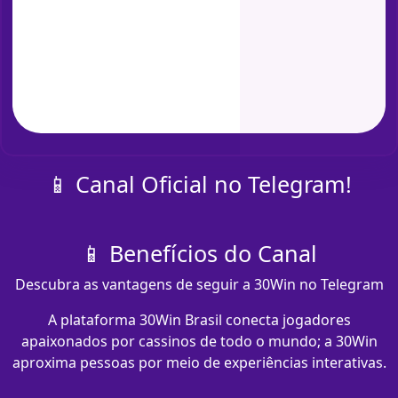
📱 Canal Oficial no Telegram!
📱 Benefícios do Canal
Descubra as vantagens de seguir a 30Win no Telegram
A plataforma 30Win Brasil conecta jogadores
apaixonados por cassinos de todo o mundo; a 30Win
aproxima pessoas por meio de experiências interativas.