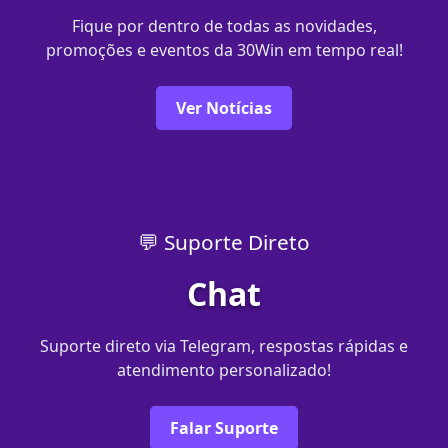
Fique por dentro de todas as novidades,
promoções e eventos da 30Win em tempo real!
Ver Notícias
💬 Suporte Direto
Chat
Suporte direto via Telegram, respostas rápidas e
atendimento personalizado!
Falar Suporte