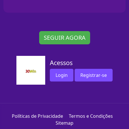
SEGUIR AGORA
Acessos
Login
Registrar-se
Políticas de Privacidade
Termos e Condições
Sitemap