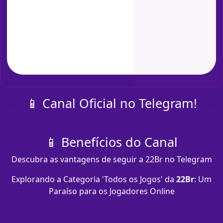
📱 Canal Oficial no Telegram!
📱 Benefícios do Canal
Descubra as vantagens de seguir a 22Br no Telegram
Explorando a Categoria 'Todos os Jogos' da
22Br
: Um
Paraíso para os Jogadores Online