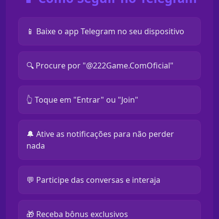
📱 Baixe o app Telegram no seu dispositivo
🔍 Procure por "@222Game.ComOficial"
👆 Toque em "Entrar" ou "Join"
🔔 Ative as notificações para não perder
nada
💬 Participe das conversas e interaja
🎁 Receba bônus exclusivos