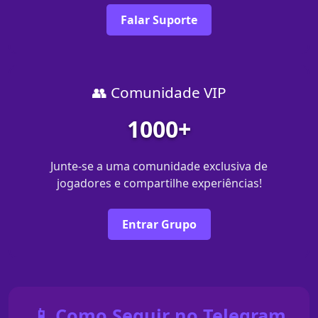
Falar Suporte
👥 Comunidade VIP
1000+
Junte-se a uma comunidade exclusiva de
jogadores e compartilhe experiências!
Entrar Grupo
📱 Como Seguir no Telegram