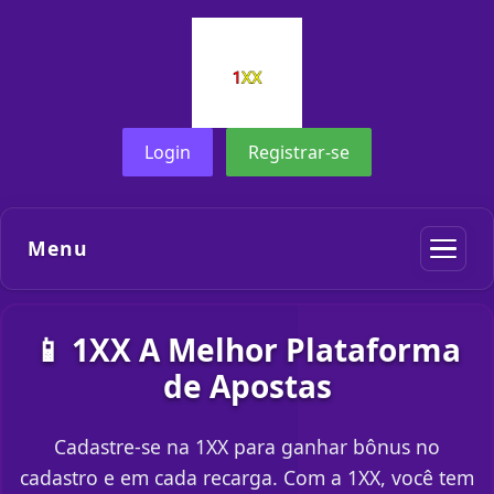
Login
Registrar-se
Menu
📱 1XX A Melhor Plataforma
de Apostas
Cadastre-se na 1XX para ganhar bônus no
cadastro e em cada recarga. Com a 1XX, você tem