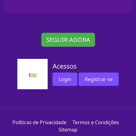
SEGUIR AGORA
Acessos
Login
Registrar-se
Políticas de Privacidade
Termos e Condições
Sitemap