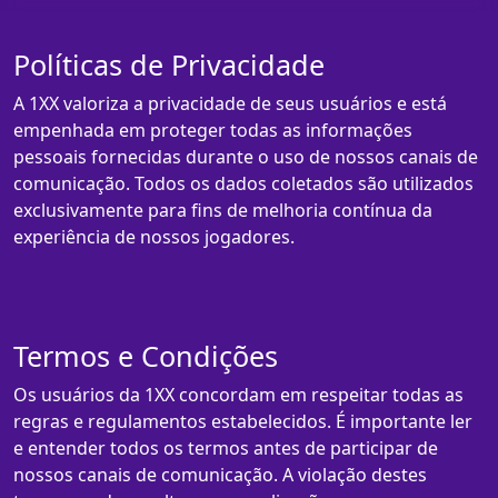
Políticas de Privacidade
A 1XX valoriza a privacidade de seus usuários e está
empenhada em proteger todas as informações
pessoais fornecidas durante o uso de nossos canais de
comunicação. Todos os dados coletados são utilizados
exclusivamente para fins de melhoria contínua da
experiência de nossos jogadores.
Termos e Condições
Os usuários da 1XX concordam em respeitar todas as
regras e regulamentos estabelecidos. É importante ler
e entender todos os termos antes de participar de
nossos canais de comunicação. A violação destes