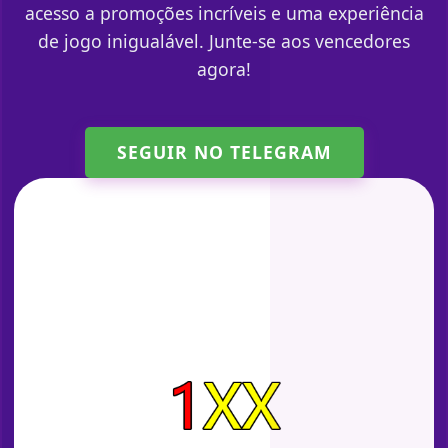
acesso a promoções incríveis e uma experiência
de jogo inigualável. Junte-se aos vencedores
agora!
SEGUIR NO TELEGRAM