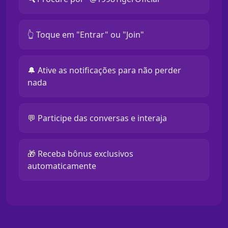
👆 Toque em "Entrar" ou "Join"
🔔 Ative as notificações para não perder
nada
💬 Participe das conversas e interaja
🎁 Receba bônus exclusivos
automaticamente