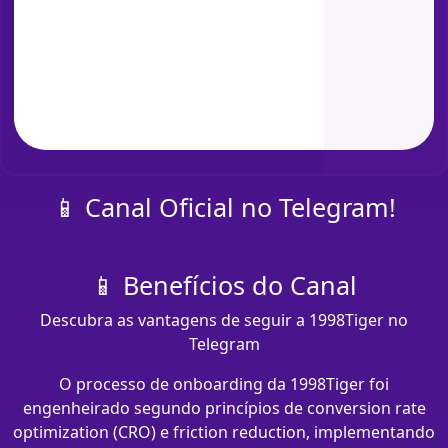
📱 Canal Oficial no Telegram!
📱 Benefícios do Canal
Descubra as vantagens de seguir a 1998Tiger no
Telegram
O processo de onboarding da 1998Tiger foi
engenheirado segundo princípios de conversion rate
optimization (CRO) e friction reduction, implementando