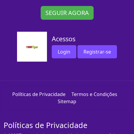
SEGUIR AGORA
Acessos
Login
Registrar-se
Políticas de Privacidade
Termos e Condições
Sitemap
Políticas de Privacidade