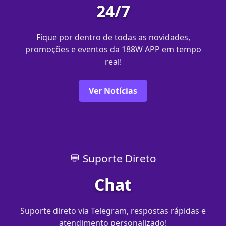
24/7
Fique por dentro de todas as novidades,
promoções e eventos da 188W APP em tempo
real!
Ver Notícias
💬 Suporte Direto
Chat
Suporte direto via Telegram, respostas rápidas e
atendimento personalizado!