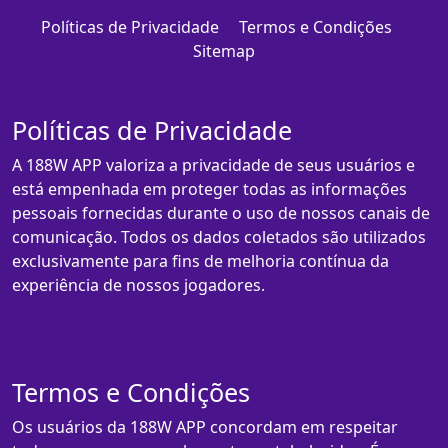
Políticas de Privacidade
Termos e Condições
Sitemap
Políticas de Privacidade
A 188W APP valoriza a privacidade de seus usuários e
está empenhada em proteger todas as informações
pessoais fornecidas durante o uso de nossos canais de
comunicação. Todos os dados coletados são utilizados
exclusivamente para fins de melhoria contínua da
experiência de nossos jogadores.
Termos e Condições
Os usuários da 188W APP concordam em respeitar