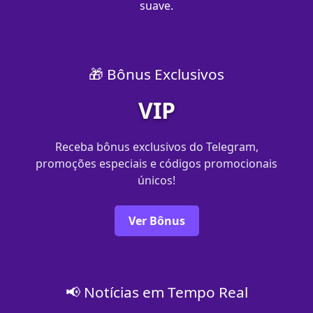
suave.
🎁 Bônus Exclusivos
VIP
Receba bônus exclusivos do Telegram,
promoções especiais e códigos promocionais
únicos!
Ver Bônus
📢 Notícias em Tempo Real